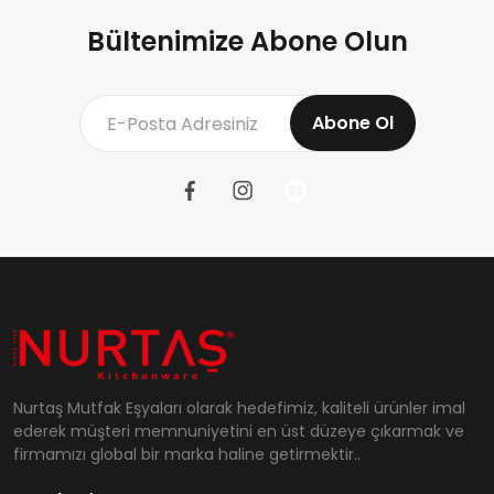
Bültenimize Abone Olun
Abone Ol
Nurtaş Mutfak Eşyaları olarak hedefimiz, kaliteli ürünler imal
ederek müşteri memnuniyetini en üst düzeye çıkarmak ve
firmamızı global bir marka haline getirmektir..