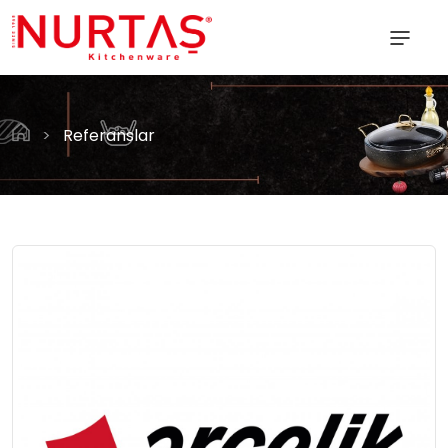
>
Referanslar