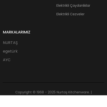
Elektrikli Çaydanlıklar
Elektrikli Cezveler
MARKALARIMIZ
NURTAŞ
egetürk
AYC
Copyright © 1968 - 2025 Nurtaş Kitchenware. |
Tüm Hakları Saklıdır.
astajans.com