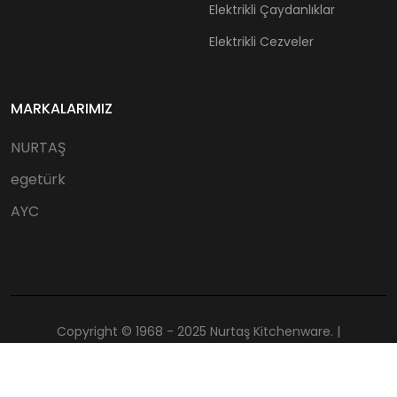
Elektrikli Çaydanlıklar
Elektrikli Cezveler
MARKALARIMIZ
NURTAŞ
egetürk
AYC
Copyright © 1968 - 2025 Nurtaş Kitchenware. |
Tüm Hakları Saklıdır.
astajans.com