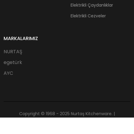
Elektrikli Çaydanlıklar
Elektrikli Cezveler
MARKALARIMIZ
NURTAŞ
egetürk
AYC
Copyright © 1968 - 2025 Nurtaş Kitchenware. |
Tüm Hakları Saklıdır.
astajans.com