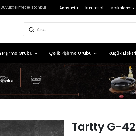
- Büyükçekmece/İstanbul
Anasayfa
Kurumsal
Markalarımız
 Pişirme Grubu
Çelik Pişirme Grubu
Küçük Elektri
lıpları
Tartty G-42