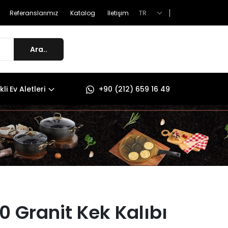
TR
Referanslarımız
Katalog
İletişim
Ara..
kli Ev Aletleri
+90 (212) 659 16 49
0 Granit Kek Kalıbı