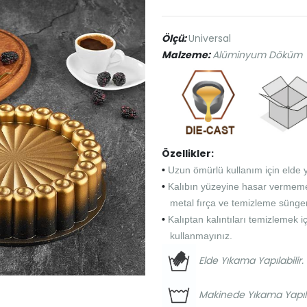
Ölçü:
Universal
Malzeme:
Alüminyum Döküm
Özellikler:
•
Uzun ömürlü kullanım için elde 
•
Kalıbın yüzeyine hasar vermemek
metal fırça ve temizleme süngeri
•
Kalıptan kalıntıları temizlemek i
kullanmayınız.
Elde Yıkama Yapılabilir.
Makinede Yıkama Yapılab